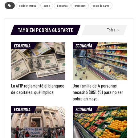
caida interanual
carne
Economia
productos
venta de carne
TAMBIÉN PODRÍA GUSTARTE
Todas
ECONOMÍA
ECONOMÍA
La AFIP reglamentó el blanqueo
Una familia de 4 personas
de capitales, qué implica
necesitó $851.351 para no ser
pobre en mayo
ECONOMÍA
ECONOMÍA