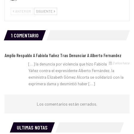
ANTERIOR
SIGUIENTE
1 COMENTARIO
Amplio Respaldo A Fabiola Yañez Tras Denunciar A Alberto Fernandez
2 años hace
[…] la denuncia por violencia que hizo Fabiola
Yáñez contra el expresidente Alberto Fernández, la
exministra Elizabeth Gómez Alcorta se solidarizó con la
exprimera dama y desmintió haber […]
Los comentarios están cerrados.
ULTIMAS NOTAS