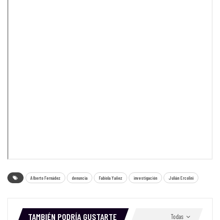
Alberto Fernádez
denuncia
Fabiola Yañez
investigación
Julián Ercolini
TAMBIÉN PODRÍA GUSTARTE
Todas