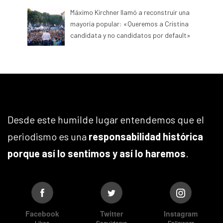
Máximo Kirchner llamó a reconstruir una
mayoría popular: «Queremos a Cristina
candidata y no candidatos por default»
Desde este humilde lugar entendemos que el
periodismo es una
responsabilidad histórica
porque así lo sentimos y así lo haremos
.
Facebook
Twitter
Instagram
Likes
Seguidorxs
Followers