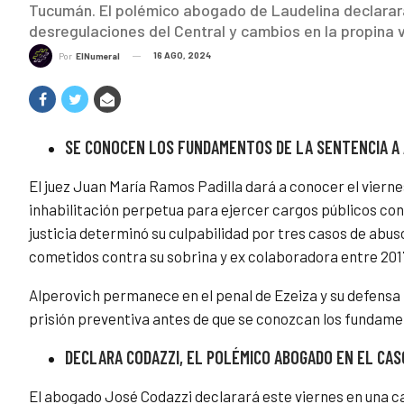
Tucumán. El polémico abogado de Laudelina declarar
desregulaciones del Central y cambios en la propina vi
16 AGO, 2024
Por
ElNumeral
SE CONOCEN LOS FUNDAMENTOS DE LA SENTENCIA A
El juez Juan María Ramos Padilla dará a conocer el viern
inhabilitación perpetua para ejercer cargos públicos co
justicia determinó su culpabilidad por tres casos de abus
cometidos contra su sobrina y ex colaboradora entre 2017
Alperovich permanece en el penal de Ezeiza y su defensa 
prisión preventiva antes de que se conozcan los fundame
DECLARA CODAZZI, EL POLÉMICO ABOGADO EN EL CAS
El abogado José Codazzi declarará este viernes en una cau