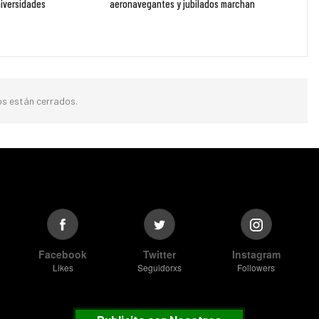
niversidades
aeronavegantes y jubilados marchan
s están cerrados.
Facebook
Twitter
Instagram
Likes
Seguidorxs
Followers