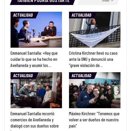
TAMBIÉN PODRÍA GUSTARTE
Todas
ACTUALIDAD
ACTUALIDAD
Emmanuel Santalla: «Hay que
Cristina Kirchner llevó su caso
cuidar lo que se ha hecho en
ante la ONU y denunció una
Avellaneda y asumir los…
“grave violación de…
ACTUALIDAD
ACTUALIDAD
Emmanuel Santalla recorrió
Máximo Kirchner: “Tenemos que
comercios de Avellaneda y
volver a ser dueños de nuestro
dialogó con sus dueños sobre
país”