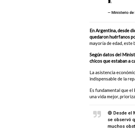
🧵
pic.twitt
— Ministerio d
En Argentina, desde di
quedaron huérfanos por
mayoría de edad, este b
Según datos del Minist
chicos que estaban a ca
La asistencia económic
indispensable de la re
Es fundamental que el
una vida mejor, prioriza
🟣 Desde el 
se observó q
muchos obst