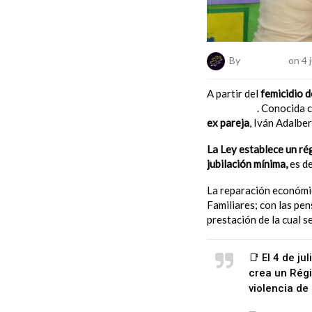
By
ElNumeral
on 4 j
A partir del
femicidio 
Ley 27452
. Conocida
ex pareja
, Iván Adalbe
La Ley establece un ré
jubilación mínima,
es de
La reparación económi
Familiares; con las pen
prestación de la cual 
📑 El 4 de j
crea un Rég
violencia de 