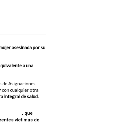
 sancionó en 2018 la
a mujer asesinada por su
equivalente a una
en de Asignaciones
y con cualquier otra
a integral de salud.
o
#LeyBrisa
, que
entes víctimas de