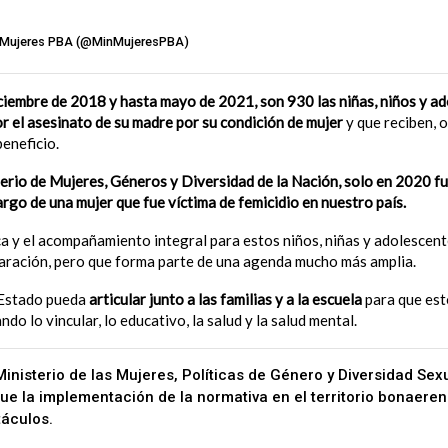
er.com/QDTWI91i2D
e Mujeres PBA (@MinMujeresPBA)
July 4, 2022
ciembre de 2018 y hasta mayo de 2021, son 930 las niñas, niños y a
 el asesinato de su madre por su condición de mujer
y que reciben, o
eneficio.
erio de Mujeres, Géneros y Diversidad de la Nación, solo en 2020 fu
rgo de una mujer que fue víctima de femicidio en nuestro país.
a y el acompañamiento integral para estos niños, niñas y adolescent
paración, pero que forma parte de una agenda mucho más amplia.
 Estado pueda
articular junto a las familias y a la escuela
para que est
ndo lo vincular, lo educativo, la salud y la salud mental.
Ministerio de las Mujeres, Políticas de Género y Diversidad Sexu
ue la implementación de la normativa en el territorio bonaere
áculos.