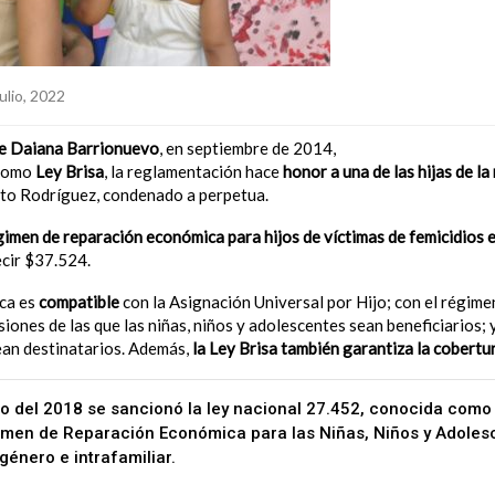
ulio, 2022
de Daiana Barrionuevo
, en septiembre de 2014,
el Congreso Nacional
 como
Ley Brisa
, la reglamentación hace
honor a una de las hijas de l
rto Rodríguez, condenado a perpetua.
gimen de reparación económica para hijos de víctimas de femicidios 
cir $37.524.
ca es
compatible
con la Asignación Universal por Hijo; con el régim
siones de las que las niñas, niños y adolescentes sean beneficiarios; 
sean destinatarios. Además,
la Ley Brisa también garantiza la cobertur
ulio del 2018 se sancionó la ley nacional 27.452, conocida com
imen de Reparación Económica para las Niñas, Niños y Adolesc
género e intrafamiliar.