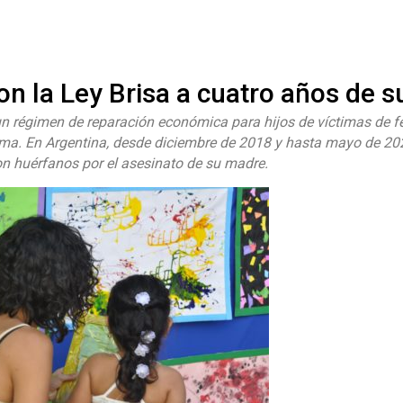
#ElNumeral
n la Ley Brisa a cuatro años de s
n régimen de reparación económica para hijos de víctimas de f
ima. En Argentina, desde diciembre de 2018 y hasta mayo de 20
 huérfanos por el asesinato de su madre.