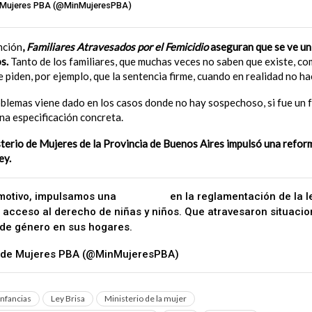
e Mujeres PBA (@MinMujeresPBA)
July 4, 2022
nción
,
Familiares Atravesados por el Femicidio
aseguran que se ve u
s.
Tanto de los familiares, que muchas veces no saben que existe, co
e piden, por ejemplo, que la sentencia firme, cuando en realidad no ha
blemas viene dado en los casos donde no hay sospechoso, si fue un 
na especificación concreta.
isterio de Mujeres de la Provincia de Buenos Aires impulsó una reform
ey.
 motivo, impulsamos una
#reforma
en la reglamentación de la l
l acceso al derecho de niñas y niños. Que atravesaron situacio
 de género en sus hogares.
#VíctimasDeFemicidio
#ViolenciaD
o de Mujeres PBA (@MinMujeresPBA)
July 4, 2022
infancias
Ley Brisa
Ministerio de la mujer