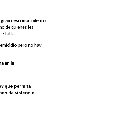
n gran desconocimiento
mo de quienes les
ce falta.
femicidio pero no hay
a en la
ey que permita
nes de violencia
eGénero
#LeyBrisa