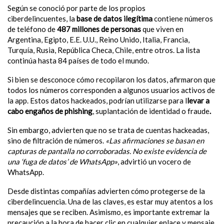
Según se conoció por parte de los propios
ciberdelincuentes, la
base de datos ilegítima
contiene números
de teléfono de
487 millones de personas
que viven en
Argentina, Egipto, E.E. U.U., Reino Unido, Italia, Francia,
Turquía, Rusia, República Checa, Chile, entre otros. La lista
continúa hasta 84 países de todo el mundo.
Si bien se desconoce cómo recopilaron los datos,
afirmaron que
todos los números corresponden a algunos usuarios activos de
la app. Estos datos hackeados, podrían utilizarse para l
levar a
cabo engaños de phishing
, suplantación de identidad o fraude
.
Sin embargo, advierten que no se trata de cuentas hackeadas,
sino de filtración de números.
«Las afirmaciones se basan en
capturas de pantalla no corroboradas. No existe evidencia de
una ‘fuga de datos’ de WhatsApp»
, advirtió un vocero de
WhatsApp.
Desde distintas compañías advierten cómo protegerse de la
ciberdelincuencia. Una de las claves, es estar
muy atentos a los
mensajes que se reciben. Asimismo, es importante extremar la
precaución a la hora de hacer clic en cualquier enlace y mensaje