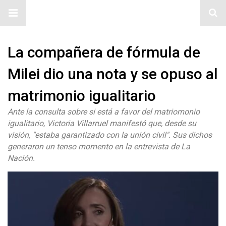
#ElNumeral
La compañera de fórmula de
Milei dio una nota y se opuso al
matrimonio igualitario
Ante la consulta sobre si está a favor del matriomonio
igualitario, Victoria Villarruel manifestó que, desde su
visión, "estaba garantizado con la unión civil". Sus dichos
generaron un tenso momento en la entrevista de La
Nación.