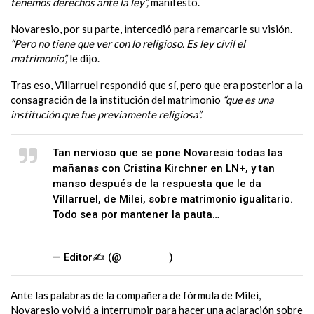
tenemos derechos ante la ley”,
manifestó.
Novaresio, por su parte, intercedió para remarcarle su visión.
“Pero no tiene que ver con lo religioso. Es ley civil el
matrimonio”,
le dijo.
Tras eso, Villarruel respondió que sí, pero que era posterior a la
consagración de la institución del matrimonio
“que es una
institución que fue previamente religiosa”.
Tan nervioso que se pone Novaresio todas las
mañanas con Cristina Kirchner en LN+, y tan
manso después de la respuesta que le da
Villarruel, de Milei, sobre matrimonio igualitario.
Todo sea por mantener la pauta…
pic.twitter.com/OQ80MzKxUK
— Editor✍ (@
Editor_76
)
May 11, 2023
Ante las palabras de la compañera de fórmula de Milei,
Novaresio volvió a interrumpir para hacer una aclaración sobre