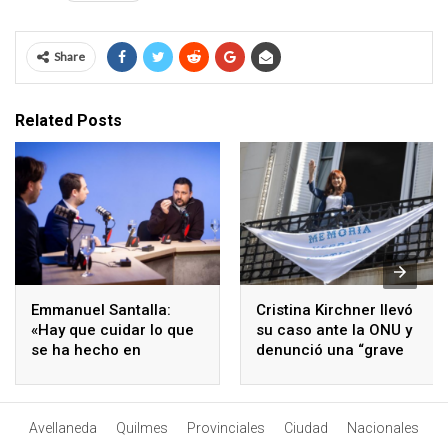
Share
Related Posts
Emmanuel Santalla:
Cristina Kirchner llevó
«Hay que cuidar lo que
su caso ante la ONU y
se ha hecho en
denunció una “grave
Avellaneda y asumir los
violación de derechos
desafíos que vienen»
humanos”
Avellaneda
Quilmes
Provinciales
Ciudad
Nacionales