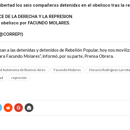
libertad los seis compañerxs detenidxs en el obelisco tras la r
E DE LA DERECHA Y LA REPRESION.
al obelisco por FACUNDO MOLARES.
pic.twitter.com/OR8OmF7W
(@CORREPI)
August 11, 2023
ban a las detenidas y detenidos de Rebelión Popular, hoy nos movili
para Facundo Molares”, informó, por su parte, Prensa Obrera.
d Autónoma de Buenos Aires
Facundo Molares
Horacio Rodriguez Larreta
dad
represión