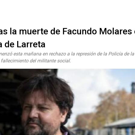
#ElNumeral
as la muerte de Facundo Molares
a de Larreta
enzó esta mañana en rechazo a la represión de la Policía de l
 fallecimiento del militante social.