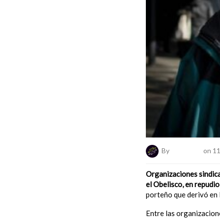
By
ElNumeral
on 11
Organizaciones sindic
el Obelisco, en repudi
porteño que derivó en 
Entre las organizacio