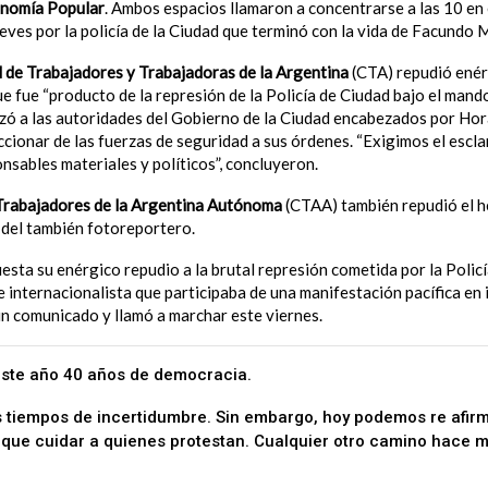
onomía Popular
. Ambos espacios llamaron a concentrarse a las 10 en e
ueves por la policía de la Ciudad que terminó con la vida de Facundo 
 de Trabajadores y Trabajadoras de la Argentina
(CTA) repudió enér
ue fue “producto de la represión de la Policía de Ciudad bajo el mand
izó a las autoridades del Gobierno de la Ciudad encabezados por Ho
accionar de las fuerzas de seguridad a sus órdenes. “Exigimos el escl
nsables materiales y políticos”, concluyeron.
Trabajadores de la Argentina Autónoma
(CTAA) también repudió el h
e del también fotoreportero.
esta su enérgico repudio a la brutal represión cometida por la Polic
te internacionalista que participaba de una manifestación pacífica en
un comunicado y llamó a marchar este viernes.
ste año 40 años de democracia.
tiempos de incertidumbre. Sin embargo, hoy podemos re afirm
 que cuidar a quienes protestan. Cualquier otro camino hace má