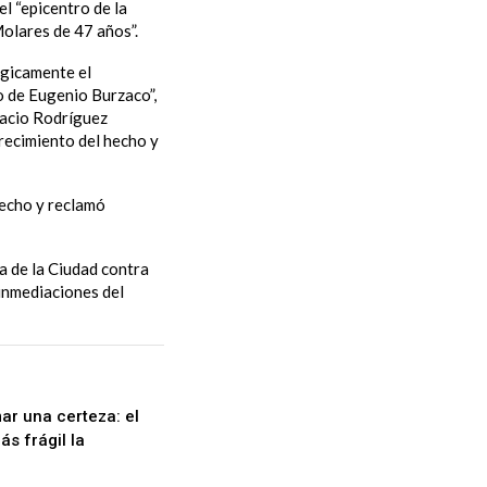
l “epicentro de la
Molares de 47 años”.
gicamente el
o de Eugenio Burzaco”,
racio Rodríguez
arecimiento del hecho y
echo y reclamó
ía de la Ciudad contra
 inmediaciones del
ar una certeza: el
s frágil la