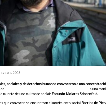
 agosto, 2023
ales, sociales y de derechos humanos convocaron a una concentraci
o de
la represión de la Policía de la Ciudad de Buenos Aires
a una mani
la muerte de uno militante social:
Facundo Molares
Schoenfeld.
nes que convocan se encuentran el movimiento social
Barrios de Pie
y