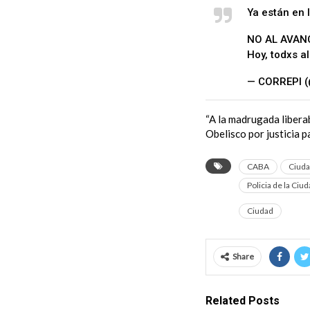
Ya están en 
NO AL AVANC
Hoy, todxs 
— CORREPI 
“A la madrugada libera
Obelisco por justicia 
CABA
Ciuda
Policia de la Ciu
Ciudad
Share
Related Posts