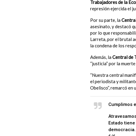
Trabajadores de la Ec
represión ejercida el j
Por su parte, la
Central
asesinato, y destacó q
por lo que responsabil
Larreta, por el brutal 
la condena de los respo
Además, la
Central de 
“justicia” por la muert
“Nuestra central manifi
el periodista y militan
Obelisco”, remarcó en 
Cumplimos e
Atravesamos 
Estado tiene
democracia.