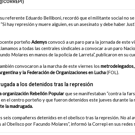
(@CORREPI)
August 11, 2023
, su referente Eduardo Belliboni, recordó que el militante social no se
“Si hay represión y muere alguien, es un asesinato y debe haber Justi
 docente porteño
Ademys
convocó a un paro para la jornada de este v
Llamamos a todas las centrales sindicales a convocar a un paro Naci
undo Molares en manos de la policía de Larreta”, publicaron en su cu
también convocaron a la marcha de este viernes los
metrodelegados, 
 Argentina y la Federación de Organizaciones en Lucha
(FOL).
ugada a los detenidos tras la represión
 la organización Rebelión Popular
que se manifestaban “contra la farsa
 en el centro porteño y que fueron detenidos este jueves durante la 
te la madrugada.
os seis compañerxs detenidxs en el obelisco tras la represión. No al 
s al Obelisco por Facundo Molares”, informó la Correpi en sus redes 