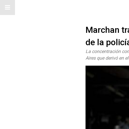
Marchan tr
de la policí
La concentración com
Aires que derivó en el