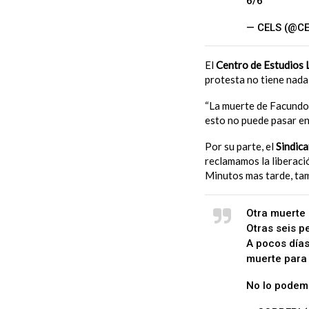
6/6
— CELS (@CE
El
Centro de Estudios L
protesta no tiene nada 
“La muerte de Facundo 
esto no puede pasar en
Por su parte, el
Sindic
reclamamos la liberaci
Minutos mas tarde, tam
Otra muerte 
Otras seis p
A pocos días
muerte para 
No lo podemo