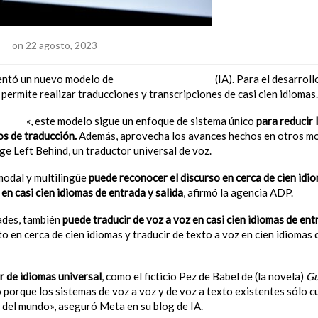
cci
on 22 agosto, 2023
entó un nuevo modelo de
inteligencia artificial
(IA). Para el desarroll
 permite realizar traducciones y transcripciones de casi cien idiomas.
ssM4T
«, este modelo sigue un enfoque de sistema único
para reducir 
os de traducción.
Además, aprovecha los avances hechos en otros mo
ge Left Behind, un traductor universal de voz.
modal y multilingüe
puede reconocer el discurso en cerca de cien idio
 en casi cien idiomas de entrada y salida
, afirmó la agencia ADP.
ades, también
puede traducir de voz a voz en casi cien idiomas de ent
to en cerca de cien idiomas y traducir de texto a voz en cien idiomas
r de idiomas universal
, como el ficticio Pez de Babel de (la novela)
Gu
ío porque los sistemas de voz a voz y de voz a texto existentes sólo
s del mundo», aseguró Meta en su blog de IA.