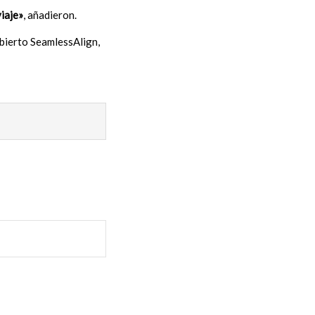
iaje»
, añadieron.
abierto SeamlessAlign,