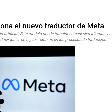
#ElNumeral
ona el nuevo traductor de Meta
cia artificial, Este modelo puede trabajar en casi cien idiomas y
ducir los errores y los retrasos en los procesos de traducción.