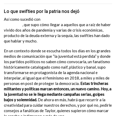
Lo que swifties por la patria nos dejó
Así como sucedió con
“la fábrica de jingles” de Pedro
Rosemblat
, que supo cómo llegar a aquellos que a raíz de haber
vivido dos años de pandemia y varias de crisis económicas,
producto de la deuda externa y la sequía, las swifties han dado
que hablar y mucho.
En un contexto donde se escucha todos los días en los grandes
medios de comunicación que “la juventud está perdida” y donde
los partidos políticos no saben cómo convocarla, un fanatismo
históricamente catalogado como naif, plástico y banal, supo
transformarse en protagonista de la agenda nacional e
interpelar, al igual que el feminismo en 2018, a miles y miles de
personas en post de proteger la democracia.
Estas trincheras
militantes y políticas marcan entonces, un nuevo camino. Hoy, a
la juventud no se le llega mediante campañas serias, golpes
bajos y solemnidad.
De ahora en más, habrá que recurrir a la
creatividad para cuidar nuestros derechos, y por qué no, pedirle
consejos a fanáticas de Taylor, quienes supieron cómo marcar
la cancha e indignaron a más de uno.