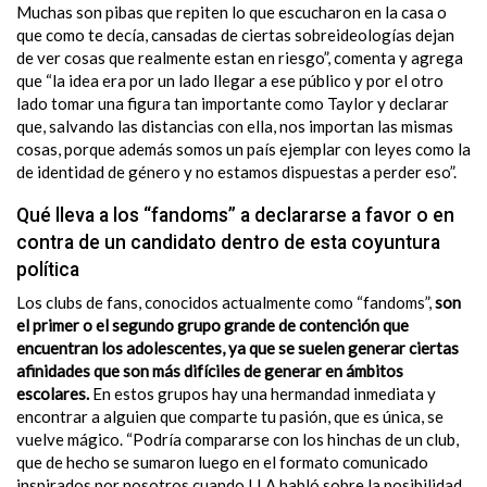
Muchas son pibas que repiten lo que escucharon en la casa o
que como te decía, cansadas de ciertas sobreideologías dejan
de ver cosas que realmente estan en riesgo”, comenta y agrega
que “l
a idea era por un lado llegar a ese público y por el otro
lado tomar una figura tan importante como Taylor y declarar
que, salvando las distancias con ella, nos importan las mismas
cosas, porque además somos un país ejemplar con leyes como la
de identidad de género y no estamos dispuestas a perder eso”.
Qué lleva a los “fandoms” a declararse a favor o en
contra de un candidato dentro de esta coyuntura
política
Los clubs de fans, conocidos actualmente como “fandoms”,
son
el primer o el segundo grupo grande de contención que
encuentran los adolescentes, ya que se suelen generar ciertas
afinidades que son más difíciles de generar en ámbitos
escolares.
En estos grupos hay una hermandad inmediata y
encontrar a alguien que comparte tu pasión, que es única, se
vuelve mágico. “Podría compararse con los hinchas de un club,
que de hecho se sumaron luego en el formato comunicado
inspirados por nosotros cuando LLA habló sobre la posibilidad