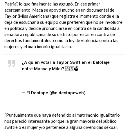
Patria”, lo que finalmente las agrupó. En ese primer
acercamiento, Maca se apoyó mucho en un documental de
Taylor (Miss Americana) que registra el momento donde ella
deja de escuchar a su equipo que prefieren que no se involucre
en política y decide pronunciarse en contra de la candidada a
senadora republicana de su distrito por estar en contra de
derechos fundamentales, como la ley de violencia contra las
mujeres y el matrimonio igualitario.
¿A quién votaría Taylor Swift en el balotaje
entre Massa y Milei? 🇦🇷🗳️
#TaylorSwiftArgentina
pic.twitter.com/tEu4zwb1Ya
— El Destape (@eldestapeweb)
November 10,
2023
“Puntualmente que haya defendido al matrimonio igualitario
n
os pareció interesante porque la gran mayoria del público
swiftie o es mujer y/o pertenece a alguna diversidad sexual.