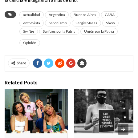
actualidad
Argentina
Buenos Aires
CABA
entrevista
peronismo
Sergio Massa
Show
Swiftie
Swifties por la Patria
Unión por la Patria
Opinión
Share
Related Posts