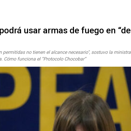
#ElNumeral
podrá usar armas de fuego en “de
“
 permitidas no tienen el alcance necesario", sostuvo la ministra
a. Cómo funciona el “Protocolo Chocobar“