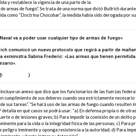
da y restablece la vigencia de una parte de la
resolución 956/2018
 de armas de fuego”. Se trata de una norma que dictó Bullrich durant
da como “Doctrina Chocobar”, la medida había sido derogada por su
Naval va a poder usar cualquier tipo de armas de fuego»
lrich comunicó un nuevo protocolo que regirá a partir de mañana
a exministra Sabina Frederic: «Las armas que tienen permitidas
esario».
pic.twitter.com/QKyfgTUHrU
(@
somoscorta
)
February 8, 2024
incluye un anexo que dice que los funcionarios de las fuerzas federa
en cumplimiento de sus deberes cuando sea estrictamente necesario y
de sus tareas”. “Se hará uso de las armas de fuego cuando resulten i
 Y detalla en qué casos se podrá usar: “a) En defensa propia o de otra
erte o de lesiones graves; b) Para impedir la comisión de un delito 
minente para la vida o la integridad física de las personas; c) Para p
 peligro inminente y oponga resistencia a la autoridad; d) Para impe