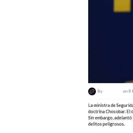
By
ElNumeral
on 8 
La ministra de Segurida
doctrina Chocobar. El d
Sin embargo, adelantó 
delitos peligrosos.