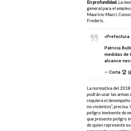
En profundidad.
La medi
general para el empleo
Mauricio Macri. Conoci
Frederic.
«Prefectura 
Patricia Bul
medidas de l
alcance nec
— Corta 🏆 
La normativa del 2018 
podrán usar las armas 
requiera el desempeño 
no violentos”, precisa.
peligro inminente de mu
que presente peligro in
de quien represente ese