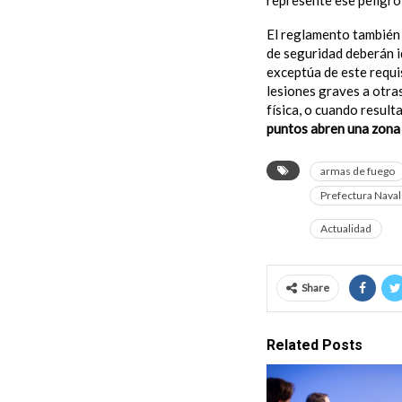
represente ese peligro 
El reglamento también 
de seguridad deberán id
exceptúa de este requi
lesiones graves a otra
física, o cuando result
puntos abren una zona
armas de fuego
Prefectura Naval
Actualidad
Share
Related Posts