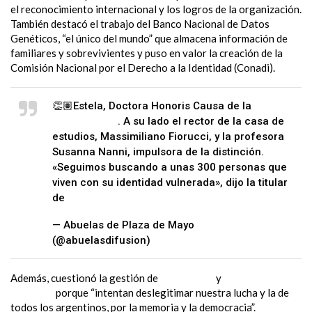
el reconocimiento internacional y los logros de la organización.
También destacó el trabajo del Banco Nacional de Datos
Genéticos, “el único del mundo” que almacena información de
familiares y sobrevivientes y puso en valor la creación de la
Comisión Nacional por el Derecho a la Identidad (Conadi).
👏🏽Estela, Doctora Honoris Causa de la
@UnivRoma3
. A su lado el rector de la casa de
estudios, Massimiliano Fiorucci, y la profesora
Susanna Nanni, impulsora de la distinción.
«Seguimos buscando a unas 300 personas que
viven con su identidad vulnerada», dijo la titular
de
#Abuelas
pic.twitter.com/z1EPfLsKk0
— Abuelas de Plaza de Mayo
(@abuelasdifusion)
April 17, 2024
Además, cuestionó la gestión de
Javier Milei
y
Victoria
Villarruel
porque “intentan deslegitimar nuestra lucha y la de
todos los argentinos, por la memoria y la democracia”.