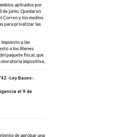
cambios aplicados por
8 de junio. Quedaron
el Correo y los medios
s para privatizar las
l impuesto a las
esto a los Bienes
del paquete fiscal, que
 moratoria impositiva.
742 -Ley Bases-.
igencia el 9 de
intento de aprobar una