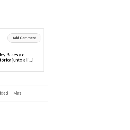
Add Comment
ley Bases y el
órica junto al […]
lidad
Mas