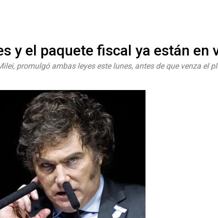
#ElNumeral
s y el paquete fiscal ya están en 
 Milei, promulgó ambas leyes este lunes, antes de que venza el p