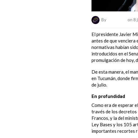
By
ElNumeral
on 8 j
El presidente Javier Mi
antes de que venciera 
normativas habían sido
introducidos en el Sena
promulgación de hoy, d
De esta manera, el mand
en Tucumán, donde firm
de julio.
En profundidad
Como era de esperar el 
través de los decretos
Francos, y la del minis
Ley Bases y los 105 art
importantes recortes r