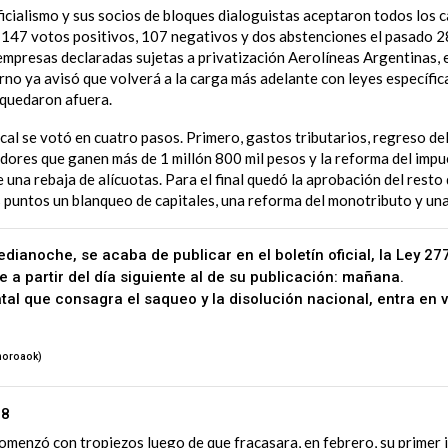
oficialismo y sus socios de bloques dialoguistas aceptaron todos los 
147 votos positivos, 107 negativos y dos abstenciones el pasado 2
empresas declaradas sujetas a privatización Aerolíneas Argentinas, 
rno ya avisó que volverá a la carga más adelante con leyes específica
 quedaron afuera.
scal se votó en cuatro pasos. Primero, gastos tributarios, regreso de
dores que ganen más de 1 millón 800 mil pesos y la reforma del impu
 una rebaja de alícuotas. Para el final quedó la aprobación del resto 
puntos un blanqueo de capitales, una reforma del monotributo y una
dianoche, se acaba de publicar en el boletín oficial, la Ley 27
e a partir del día siguiente al de su publicación: mañana.
atal que consagra el saqueo y la disolución nacional, entra en v
itter.com/JDnXAMhiRZ
horoaok)
July 8, 2024
38
omenzó con tropiezos luego de que fracasara, en febrero, su primer 