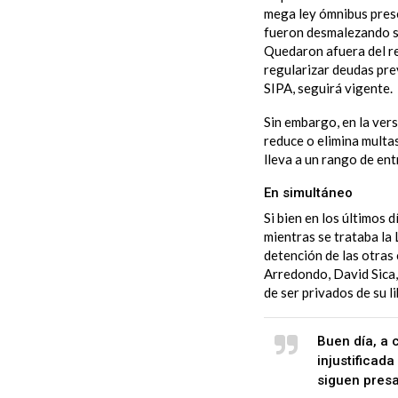
mega ley ómnibus prese
fueron desmalezando su
Quedaron afuera del rec
regularizar deudas prev
SIPA, seguirá vigente.
Sin embargo, en la vers
reduce o elimina multa
lleva a un rango de en
En simultáneo
Si bien en los últimos 
mientras se trataba la 
detención de las otras
Arredondo, David Sica,
de ser privados de su l
Buen día, a 
injustificad
siguen presa