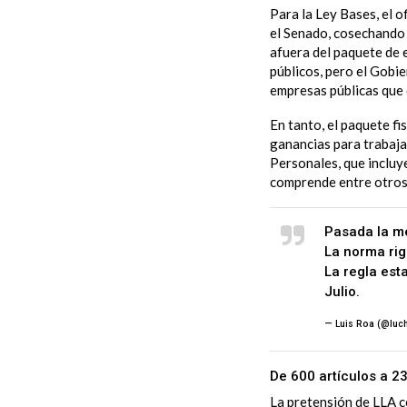
Para la Ley Bases, el 
el Senado, cosechando 
afuera del paquete de 
públicos, pero el Gobie
empresas públicas que
En tanto, el paquete fi
ganancias para trabaja
Personales, que incluye
comprende entre otros 
Pasada la me
La norma rig
La regla est
Julio.
pic.tw
— Luis Roa (@luc
De 600 artículos a 2
La pretensión de LLA c