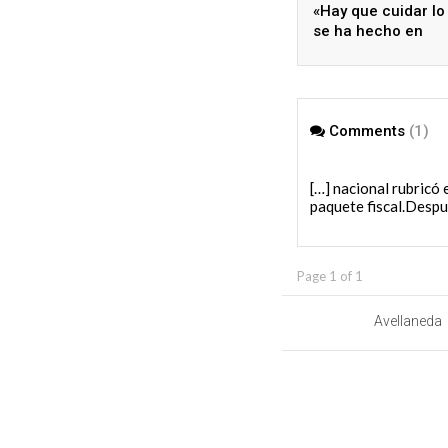
«Hay que cuidar lo
se ha hecho en
Avellaneda y asumi
desafíos que vien
Comments
(1)
Javier Milei firmó e
[…] nacional rubricó 
paquete fiscal.Despu
Page 1 of 1
Avellaneda