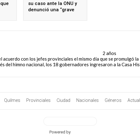
 que
su caso ante la ONU y
denunció una “grave
r los
violación de derechos
en»
humanos”
l Pacto de Mayo con 18 gobernadores - #ElNumeral
2 años
el acuerdo con los jefes provinciales el mismo día que se promulgó la 
és del himno nacional, los 18 gobernadores ingresaron a la Casa Hist
Quilmes
Provinciales
Ciudad
Nacionales
Géneros
Actua
View Desktop Version
Powered by
BetterAMP