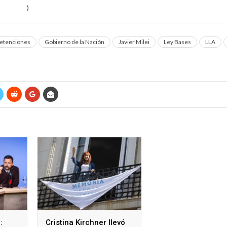
martadillon
)
July 8, 2024
etenciones
Gobierno de la Nación
Javier Milei
Ley Bases
LLA
:
Cristina Kirchner llevó