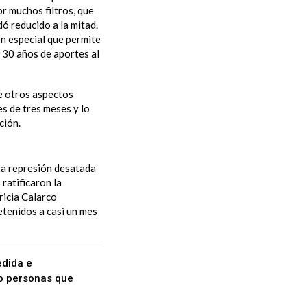
r muchos filtros, que
ó reducido a la mitad.
en especial que permite
s 30 años de aportes al
re otros aspectos
s de tres meses y lo
ción.
nta represión desatada
 ratificaron la
ricia Calarco
etenidos a casi un mes
edida e
ro personas que