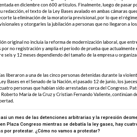
ntada en diciembre con 600 artículos. Finalmente, luego de pasar po
 redacción, el texto de la Ley Bases avalado en ambas cámaras qued
orte la eliminación de la moratoria previsional, por lo que el régim
isionales y otorgarles la jubilación a personas que no llegaron a lo
ión original no incluía la reforma de modernización laboral, que ent
s por no registración y amplía el período de prueba que actualmente e
tre seis y 12 meses dependiendo del tamaño de la empresa u organiza
días liberaron a una de las cinco personas detenidas durante la viole
Ley Bases en el Senado de la Nación, el pasado 12 de junio, los jueces
 cuatro personas que habían sido arrestadas cerca del Congreso. Pat
 Roberto María de la Cruz y Cristian Fernando Valiente, continúan d
ibertad.
casi un mes de las detenciones arbitrarias y la represión desm
a en Plaza Congreso mientras se debatía la ley gases, hay cuat
s por protestar. ¿Cómo no vamos a protestar?