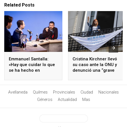
Related Posts
Emmanuel Santalla:
Cristina Kirchner llevó
«Hay que cuidar lo que
su caso ante la ONU y
se ha hecho en
denunció una “grave
Avellaneda y asumir los
violación de derechos
desafíos que vienen»
humanos”
Avellaneda
Quilmes
Provinciales
Ciudad
Nacionales
Géneros
Actualidad
Mas
View Desktop Version