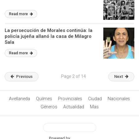
Read more
La persecución de Morales continúa: la
policía jujeña allanó la casa de Milagro
Sala
Read more
Page 2 of 14
Previous
Next
Avellaneda
Quilmes
Provinciales
Ciudad
Nacionales
Géneros
Actualidad
Mas
View Desktop Version
Powered by
BetterAMP