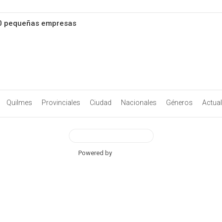
00 pequeñas empresas
Quilmes
Provinciales
Ciudad
Nacionales
Géneros
Actua
View Desktop Version
Powered by
BetterAMP