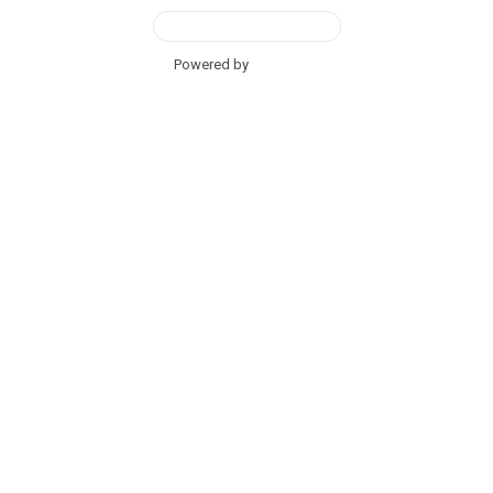
View Desktop Version
Powered by
BetterAMP