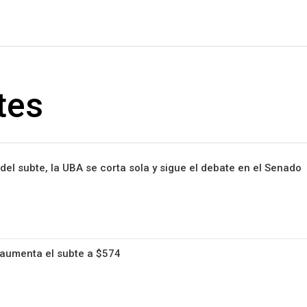
#ElNumeral
tes
l subte, la UBA se corta sola y sigue el debate en el Senado
aumenta el subte a $574