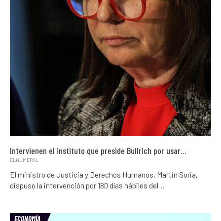
Intervienen el instituto que preside Bullrich por usar…
ELNUMERAL
El ministro de Justicia y Derechos Humanos, Martin Soria,
dispuso la intervención por 180 días hábiles del…
ECONOMÍA