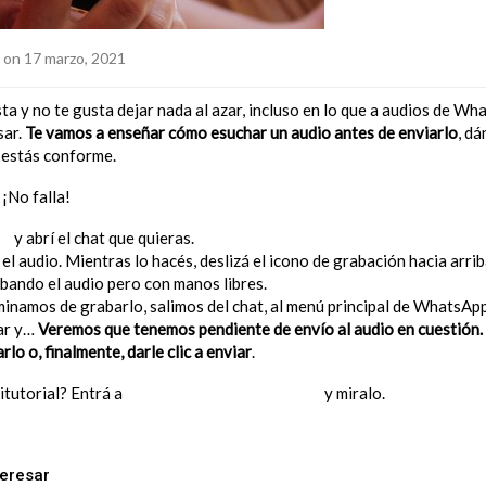
on 17 marzo, 2021
ta y no te gusta dejar nada al azar, incluso en lo que a audios de Wha
sar.
Te vamos a enseñar cómo esuchar un audio antes de enviarlo
, dá
o estás conforme.
¡No falla!
pp
y abrí el chat que quieras.
el audio. Mientras lo hacés, deslizá el icono de grabación hacia arri
ando el audio pero con manos libres.
inamos de grabarlo, salimos del chat, al menú principal de WhatsApp
ar y…
Veremos que tenemos pendiente de envío al audio en cuestión
rlo o, finalmente, darle clic a enviar
.
itutorial? Entrá a
nuestro perfil de Instagram
y miralo.
teresar