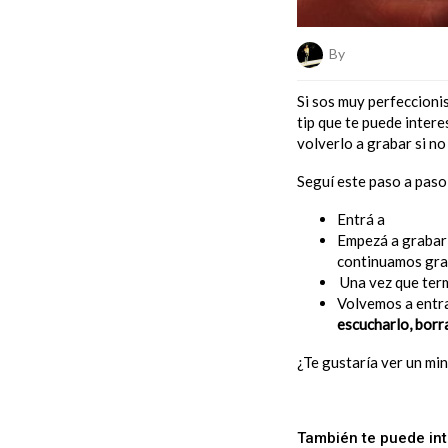
By
Giuliana Marson
Si sos muy perfeccionis
tip que te puede intere
volverlo a grabar si n
Seguí este paso a paso 
Entrá a
WhatsA
Empezá a grabar 
continuamos grab
Una vez que term
Volvemos a entr
escucharlo, borra
¿Te gustaría ver un min
También te puede in