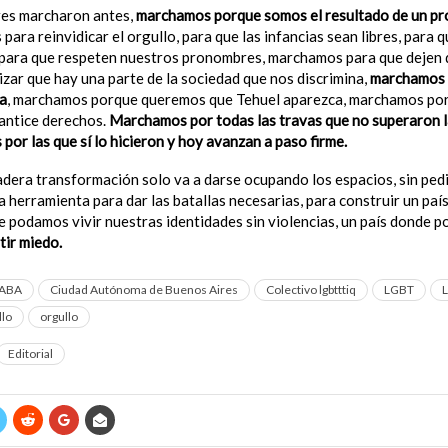
es marcharon antes,
marchamos porque somos el resultado de un pr
ara reinvidicar el orgullo, para que las infancias sean libres, para q
para que respeten nuestros pronombres, marchamos para que dejen 
izar que hay una parte de la sociedad que nos discrimina,
marchamos 
ta
, marchamos porque queremos que Tehuel aparezca, marchamos po
antice derechos.
Marchamos por todas las travas que no superaron l
or las que sí lo hicieron y hoy avanzan a paso firme.
era transformación solo va a darse ocupando los espacios, sin ped
ca herramienta para dar las batallas necesarias, para construir un paí
e podamos vivir nuestras identidades sin violencias, un país donde p
tir miedo.
ABA
Ciudad Autónoma de Buenos Aires
Colectivo lgbtttiq
LGBT
llo
orgullo
Editorial