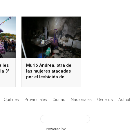
alles
Murió Andrea, otra de
la 3°
las mujeres atacadas
o
por el lesbicida de
Barracas
Quilmes
Provinciales
Ciudad
Nacionales
Géneros
Actua
View Desktop Version
Powered by
BetterAMP