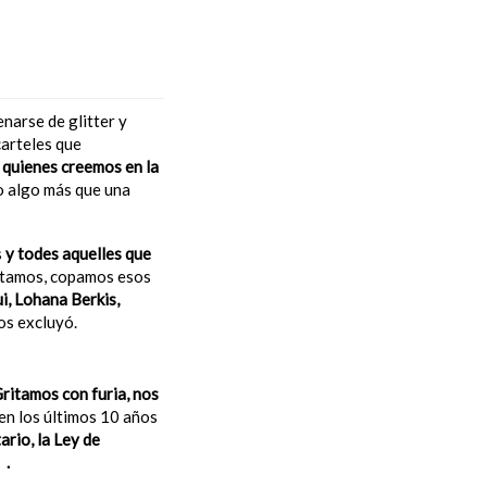
narse de glitter y
carteles que
 quienes creemos en la
o algo más que una
s
y todes aquelles que
tamos, copamos esos
i, Lohana Berkis,
os excluyó.
ritamos con furia, nos
en los últimos 10 años
rio, la Ley de
s
.