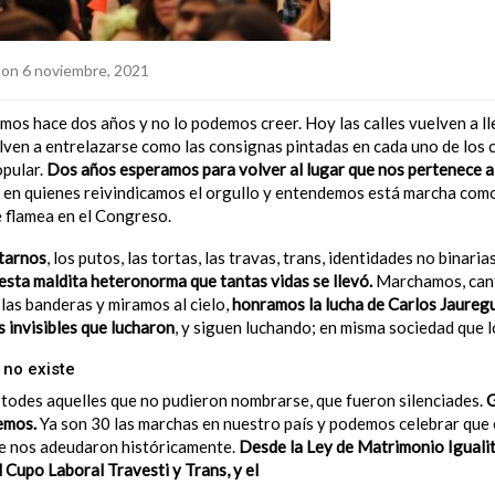
on 6 noviembre, 2021
mos hace dos años y no lo podemos creer. Hoy las calles vuelven a lle
lven a entrelazarse como las consignas pintadas en cada uno de los 
opular.
Dos años esperamos para volver al lugar que nos pertenece a
, en quienes reivindicamos el orgullo y entendemos está marcha com
 flamea en el Congreso.
tarnos
, los putos, las tortas, las travas, trans, identidades no binaria
esta maldita heteronorma que tantas vidas se llevó.
Marchamos, can
as banderas y miramos al cielo,
honramos la lucha de Carlos Jauregu
 invisibles que lucharon
, y siguen luchando; en misma sociedad que l
 no existe
todes aquelles que no pudieron nombrarse, que fueron silenciades.
G
emos.
Ya son 30 las marchas en nuestro país y podemos celebrar que 
e nos adeudaron históricamente.
Desde la Ley de Matrimonio Igualita
l Cupo Laboral Travesti y Trans, y el
DNI para identidades no binaria