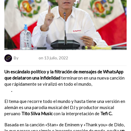
By
ElNumeral
on 13 julio, 2022
Un escándalo político y la filtración de mensajes de WhatsApp
que delataron una infidelidad
terminaron en una nueva canción
que rápidamente se viralizó en todo el mundo,
«
Mi bebito fiu
fiu»
.
El tema que recorre todo el mundo y hasta tiene una versión en
alemán es una parodia musical del DJ y productor musical
peruano
Tito Silva Music
con la interpretación de
Tefi C.
Basada en la canción «Stan» de Eminem y «Thank you» de Dido,
lo que parece una simple e inocente canción de moda, oculta
un