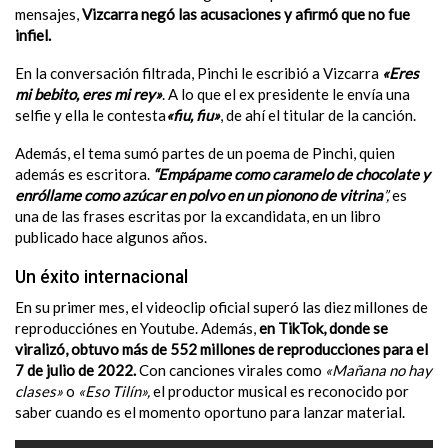
mensajes,
Vizcarra negó las acusaciones y afirmó que no fue
infiel.
En la conversación filtrada, Pinchi le escribió a Vizcarra
«
Eres
mi bebito, eres mi rey»
. A lo que el ex presidente le envía una
selfie y ella le contesta
«fiu, fiu»
, de ahí el titular de la canción.
Además, el tema sumó partes de un poema de Pinchi, quien
además es escritora.
“Empápame como caramelo de chocolate y
enróllame como azúcar en polvo en un pionono de vitrina
”,
es
una de las frases escritas por la excandidata, en un libro
publicado hace algunos años.
Un éxito internacional
En su primer mes, el videoclip oficial superó las diez millones de
reproducciónes en Youtube. Además,
en TikTok, donde se
viralizó, obtuvo más de 552 millones de reproducciones para el
7 de julio de 2022.
Con canciones virales como
«Mañana no hay
clases»
o
«Eso Tilín»,
el productor musical es reconocido por
saber cuando es el momento oportuno para lanzar material.