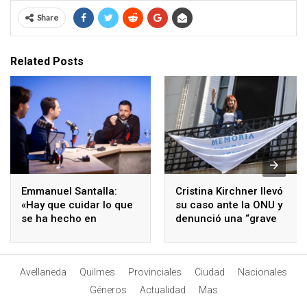
Share
Related Posts
Emmanuel Santalla:
Cristina Kirchner llevó
«Hay que cuidar lo que
su caso ante la ONU y
se ha hecho en
denunció una “grave
Avellaneda y asumir los
violación de derechos
desafíos que vienen»
humanos”
Avellaneda
Quilmes
Provinciales
Ciudad
Nacionales
Géneros
Actualidad
Mas