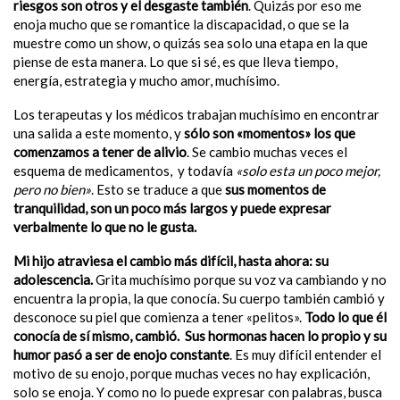
riesgos son otros y el desgaste también
. Quizás por eso me
enoja mucho que se romantice la discapacidad, o que se la
muestre como un show, o quizás sea solo una etapa en la que
piense de esta manera. Lo que si sé, es que lleva tiempo,
energía, estrategia y mucho amor, muchísimo.
Los terapeutas y los médicos trabajan muchísimo en encontrar
una salida a este momento, y
sólo son «momentos» los que
comenzamos a tener de alivio
. Se cambio muchas veces el
esquema de medicamentos, y todavía
«solo esta un poco mejor,
pero no bien»
. Esto se traduce a que
sus momentos de
tranquilidad, son un poco más largos y puede expresar
verbalmente lo que no le gusta.
Mi hijo atraviesa el cambio más difícil, hasta ahora: su
adolescencia.
Grita muchísimo porque su voz va cambiando y no
encuentra la propia, la que conocía. Su cuerpo también cambió y
desconoce su piel que comienza a tener «pelitos».
Todo lo que él
conocía de sí mismo, cambió. Sus hormonas hacen lo propio y su
humor pasó a ser de enojo constante
. Es muy difícil entender el
motivo de su enojo, porque muchas veces no hay explicación,
solo se enoja. Y como no lo puede expresar con palabras, busca