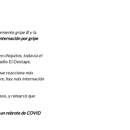
rmente gripe B y la
nternación por gripe
n chiquitos, todavía el
radio El Destape.
que reacciona más
e, hay más internación
asos, y remarcó que
 un rebrote de COVID
nal de salud una