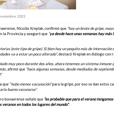
noviembre, 2022
onaerense, Nicolás Kreplak, confirmó que
“
hay un brote de gripe, mayo
n la Provincia y aseguró que
“
ya desde hace unas semanas hay más i
orias (este tipo de gripe). Si bien hay un poquito más de internación e
ades va a estar un poco alterado”
, destacó Kreplak en diálogo con 
rculado muy poco durante dos años, ahora tenemos un sistema inmune 
más, afirmó que
“hace algunas semanas, desde mediados de septiembr
”.
a que “
hubo menos vacunación”
para la gripe, por eso se dan estos c
taría bueno vacunarse”
.
stro bonaerense señaló que
“es probable que para el verano tengamos
s veranos en todos los lugares del mundo”
.
de comenzar para mayores de 50 años, inmunocomprometidos y perso