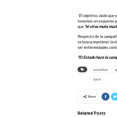
tercera dosis de refuer
“El objetivo, dado que
tenemos un esquema que
que
“el virus muta muc
Respecto de la campa
se busca mantener la el
ser enfermedades cont
“El Estado hace la camp
actualidad
g
Salud
Share
Related Posts