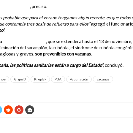
zo de la vacuna”
, precisó.
 es probable que para el verano tengamos algún rebrote, es que todos
 contempla tres dosis de refuerzo para ellos”
agregó el funcionario
ho”
.
ña
“Vamos a Vacunarnos”
, que se extenderá hasta el 13 de noviembre
iminación del sarampión, la rubéola, el síndrome de rubéola congénita 
agiosas y graves,
son prevenibles con vacunas
.
aña, las políticas sanitarias están a cargo del Estado”
, concluyó.
ripe
Gripe B
Kreplak
PBA
Vacunación
vacunas