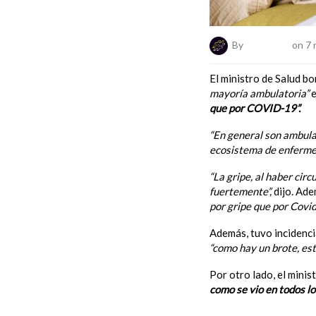
By
ElNumeral
on 7 
El ministro de Salud b
mayoría ambulatoria”
e
que por COVID-19”.
“En general son ambulat
ecosistema de enfermed
“La gripe, al haber ci
fuertemente”,
dijo. Ade
por gripe que por Covid
Además, tuvo incidenci
“como hay un brote, es
Por otro lado, el mini
como se vio en todos lo
“Ahora es el momento 