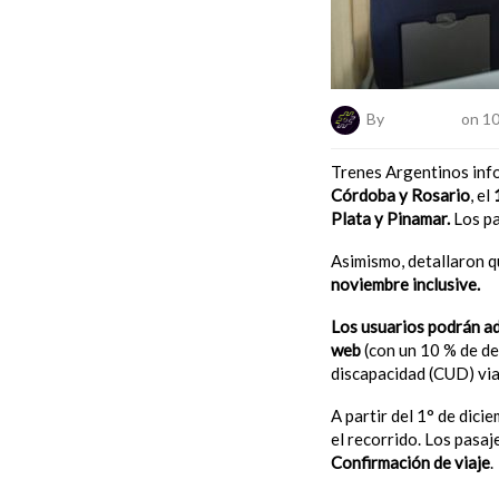
By
ElNumeral
on 10
Trenes Argentinos inf
Córdoba y Rosario
, el
Plata y Pinamar.
Los pa
Asimismo, detallaron q
noviembre inclusive.
Los usuarios podrán adq
web
(con un 10 % de de
discapacidad (CUD) viaj
A partir del 1° de dici
el recorrido. Los pasa
Confirmación de viaje
.