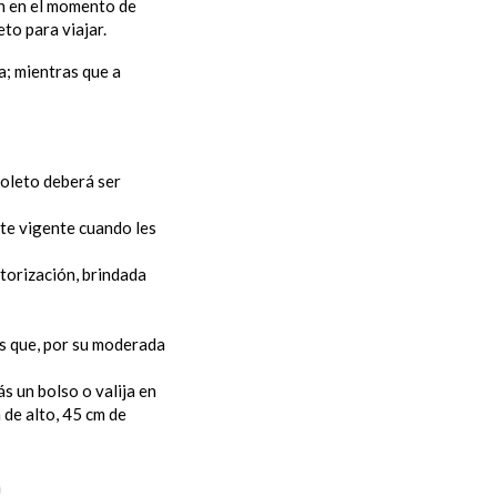
án en el momento de
eto para viajar.
a; mientras que a
boleto deberá ser
rte vigente cuando les
utorización, brindada
s que, por su moderada
s un bolso o valija en
 de alto, 45 cm de