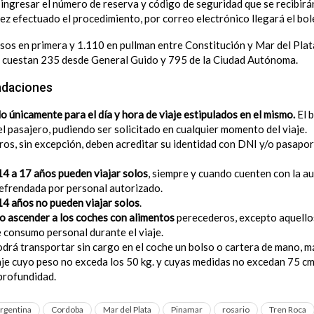
o ingresar el número de reserva y código de seguridad que se recibir
 vez efectuado el procedimiento, por correo electrónico llegará el bol
esos en primera y 1.110 en pullman entre Constitución y Mar del Plat
 cuestan 235 desde General Guido y 795 de la Ciudad Autónoma.
ndaciones
do únicamente para el día y hora de viaje estipulados en el mismo.
El 
l pasajero, pudiendo ser solicitado en cualquier momento del viaje.
ros, sin excepción, deben acreditar su identidad con DNI y/o pasapo
14 a 17 años pueden viajar solos
, siempre y cuando cuenten con la a
refrendada por personal autorizado.
4 años no pueden viajar solos
.
o ascender a los coches con alimentos
perecederos, excepto aquello
e consumo personal durante el viaje.
drá transportar sin cargo en el coche un bolso o cartera de mano, má
aje cuyo peso no exceda los 50 kg. y cuyas medidas no excedan 75 cm
profundidad.
rgentina
Cordoba
Mar del Plata
Pinamar
rosario
Tren Roca