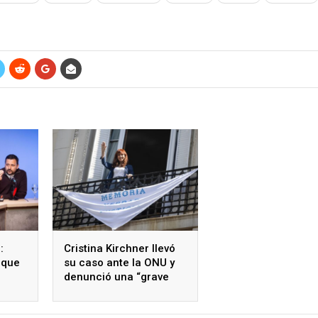
:
Cristina Kirchner llevó
 que
su caso ante la ONU y
denunció una “grave
r los
violación de derechos
en»
humanos”