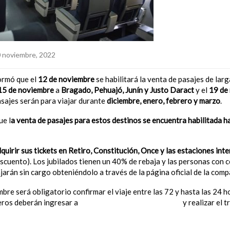
 noviembre, 2022
ormó que el
12 de noviembre
se habilitará la venta de pasajes de larg
15 de noviembre
a
Bragado, Pehuajó, Junín y Justo Daract
y el
19 de
sajes serán para viajar durante
diciembre, enero, febrero y marzo
.
ue l
a venta de pasajes para estos destinos se encuentra habilitada h
uirir sus tickets en Retiro, Constitución, Once y las estaciones int
scuento). Los jubilados tienen un 40% de rebaja y las personas con c
arán sin cargo obteniéndolo a través de la página oficial de la comp
embre será obligatorio confirmar el viaje entre las 72 y hasta las 24
jeros deberán ingresar a
www.trenesargentinos.gob.ar
y realizar el 