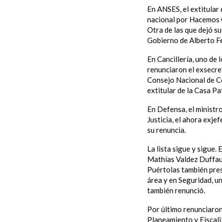
En ANSES, el extitular
nacional por Hacemos C
Otra de las que dejó s
Gobierno de Alberto F
En Cancillería, uno de
renunciaron el exsecre
Consejo Nacional de C
extitular de la Casa P
En Defensa, el ministro
Justicia, el ahora exj
su renuncia.
La lista sigue y sigue. 
Mathías Valdez Duffau 
Puértolas también pres
área y en Seguridad, un
también renunció.
Por último renunciaron
Planeamiento y Fiscali