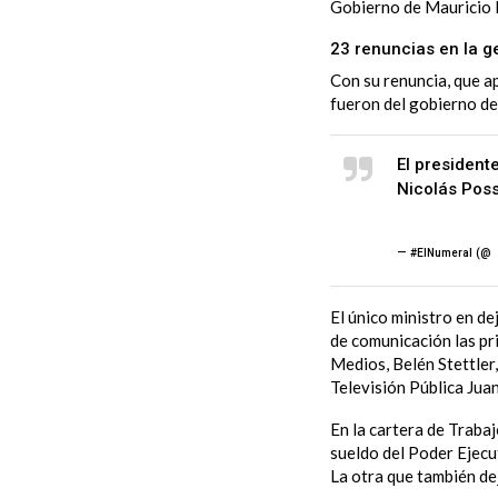
Gobierno de Mauricio 
23 renuncias en la ge
Con su renuncia, que a
fueron del gobierno de
El president
Nicolás Posse
pic.twitter
— #ElNumeral (@
E
El único ministro en de
de comunicación
las p
Medios, Belén Stettler
Televisión Pública Jua
En la cartera de Traba
sueldo del Poder Ejecut
La otra que también de