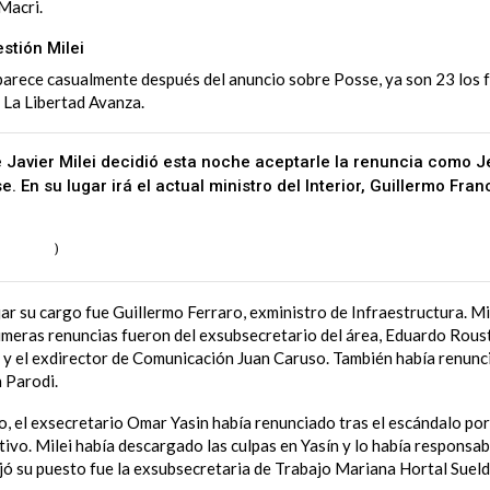
Macri.
stión Milei
parece casualmente después del anuncio sobre Posse, ya son 23 los 
 La Libertad Avanza.
e Javier Milei decidió esta noche aceptarle la renuncia como 
. En su lugar irá el actual ministro del Interior, Guillermo Fran
.com/kc465Lw6Ra
lNumeral_
)
May 28, 2024
jar su cargo fue
Guillermo Ferraro, exministro de Infraestructura. Mi
rimeras renuncias fueron del exsubsecretario del área, Eduardo Roust,
, y el exdirector de Comunicación Juan Caruso. También había renunc
n Parodi.
jo, el exsecretario Omar Yasin había renunciado tras el escándalo po
ivo. Milei había descargado las culpas en Yasín y lo había responsab
jó su puesto fue la exsubsecretaria de Trabajo Mariana Hortal Sueld