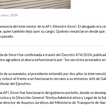
 mayo, 2024
enuncia del interventor de la AFI, Silvestre Sívori. El abogado era c
, quien también dejó ayer su cargo. Quiénes renunciaron desde que a
o pasado.
ida de Sívori fue confirmada a través del Decreto 474/2024, publicad
utivo agradece al ahora exfuncionario por “los servicios prestados e
io de su mandato, el presidente extendió por dos años la intervenció
 y colocó al frente a un funcionario cercano a su entonces Jefe de G
titular del Ejecutivo.
e la AFI, Sívori fue funcionario del gobierno porteño, donde se des
écnica y la Dirección General Técnica Administrativa y Legal de la S
e director de Asuntos Jurídicos del Ministerio de Transporte de Nac