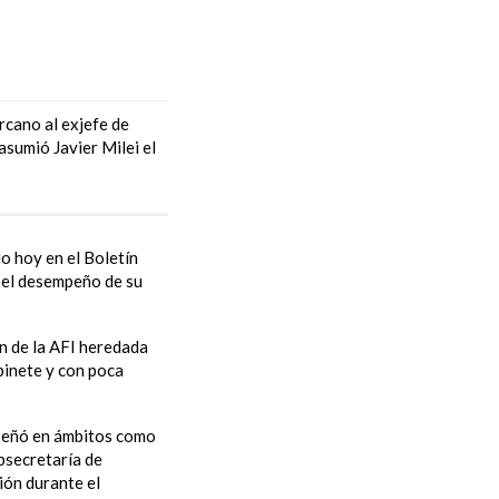
ercano al exjefe de
sumió Javier Milei el
o hoy en el Boletín
n el desempeño de su
n de la AFI heredada
abinete y con poca
empeñó en ámbitos como
ubsecretaría de
ión durante el