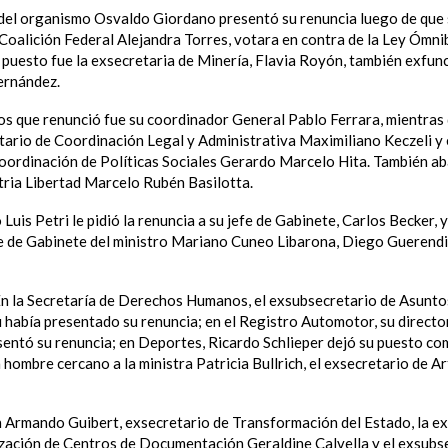
 del organismo Osvaldo Giordano presentó su renuncia luego de que 
oalición Federal Alejandra Torres, votara en contra de la Ley Ómni
u puesto fue la exsecretaria de Minería, Flavia Royón, también exfun
ernández.
 los que renunció fue su coordinador General Pablo Ferrara, mientra
tario de Coordinación Legal y Administrativa Maximiliano Keczeli y e
oordinación de Políticas Sociales Gerardo Marcelo Hita. También a
atria Libertad Marcelo Rubén Basilotta.
 Luis Petri le pidió la renuncia a su jefe de Gabinete, Carlos Becker, y
efe de Gabinete del ministro Mariano Cuneo Libarona, Diego Guerend
E
n la Secretaría de Derechos Humanos, el exsubsecretario de Asunto
había presentado su renuncia; en el
Registro Automotor, su directo
entó su renuncia; en Deportes, Ricardo Schlieper dejó su puesto co
 hombre cercano a la ministra Patricia Bullrich, el exsecretario de Ar
 Armando Guibert, exsecretario de Transformación del Estado, la ex
zación de Centros de Documentación Geraldine Calvella y el exsubs