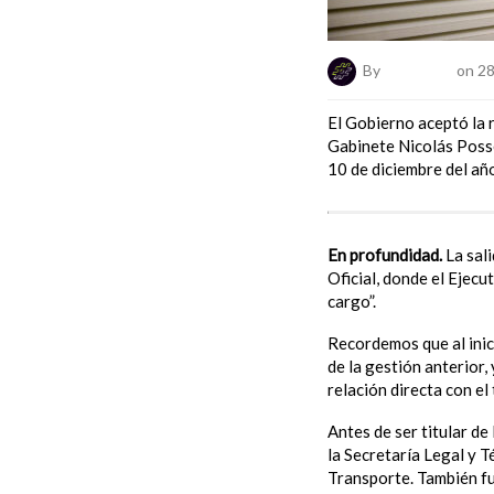
By
ElNumeral
on 28
El Gobierno aceptó la r
Gabinete Nicolás Posse
10 de diciembre del añ
En profundidad.
La sal
Oficial, donde el Ejec
cargo”.
Recordemos que al inic
de la gestión anterior,
relación directa con el 
Antes de ser titular d
la Secretaría Legal y T
Transporte. También fu