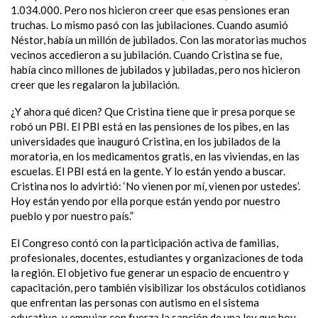
1.034.000. Pero nos hicieron creer que esas pensiones eran
truchas. Lo mismo pasó con las jubilaciones. Cuando asumió
Néstor, había un millón de jubilados. Con las moratorias muchos
vecinos accedieron a su jubilación. Cuando Cristina se fue,
había cinco millones de jubilados y jubiladas, pero nos hicieron
creer que les regalaron la jubilación.
¿Y ahora qué dicen? Que Cristina tiene que ir presa porque se
robó un PBI. El PBI está en las pensiones de los pibes, en las
universidades que inauguró Cristina, en los jubilados de la
moratoria, en los medicamentos gratis, en las viviendas, en las
escuelas. El PBI está en la gente. Y lo están yendo a buscar.
Cristina nos lo advirtió: ‘No vienen por mí, vienen por ustedes’.
Hoy están yendo por ella porque están yendo por nuestro
pueblo y por nuestro país.”
El Congreso contó con la participación activa de familias,
profesionales, docentes, estudiantes y organizaciones de toda
la región. El objetivo fue generar un espacio de encuentro y
capacitación, pero también visibilizar los obstáculos cotidianos
que enfrentan las personas con autismo en el sistema
educativo, y empujar con fuerza la sanción de una ley que hoy