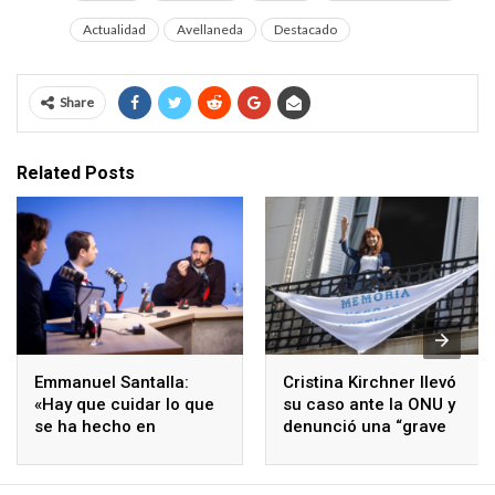
Actualidad
Avellaneda
Destacado
Share
Related Posts
Emmanuel Santalla:
Cristina Kirchner llevó
«Hay que cuidar lo que
su caso ante la ONU y
se ha hecho en
denunció una “grave
Avellaneda y asumir los
violación de derechos
desafíos que vienen»
humanos”