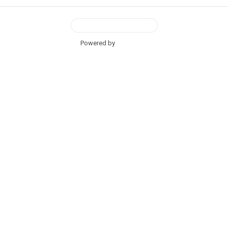
View Desktop Version
Powered by
BetterAMP