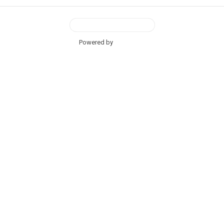
View Desktop Version
Powered by
BetterAMP