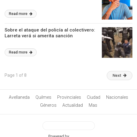
Read more
Sobre el ataque del policía al colectivero:
Larreta verá si amerita sanción
Read more
Page 1 of 8
Next
Avellaneda
Quilmes
Provinciales
Ciudad
Nacionales
Géneros
Actualidad
Mas
View Desktop Version
Powered by
BetterAMP