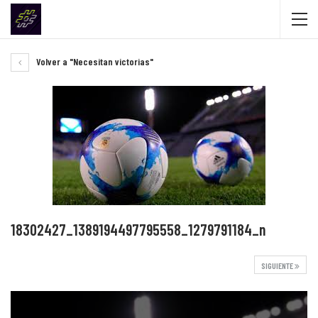
Volver a "Necesitan victorias"
18302427_1389194497795558_1279791184_n
SIGUIENTE