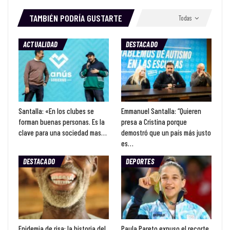
TAMBIÉN PODRÍA GUSTARTE
Todas
ACTUALIDAD
DESTACADO
Santalla: «En los clubes se
Emmanuel Santalla: “Quieren
forman buenas personas. Es la
presa a Cristina porque
clave para una sociedad mas…
demostró que un país más justo
es…
DESTACADO
DEPORTES
Epidemia de risa: la historia del
Paula Pareto expuso el recorte