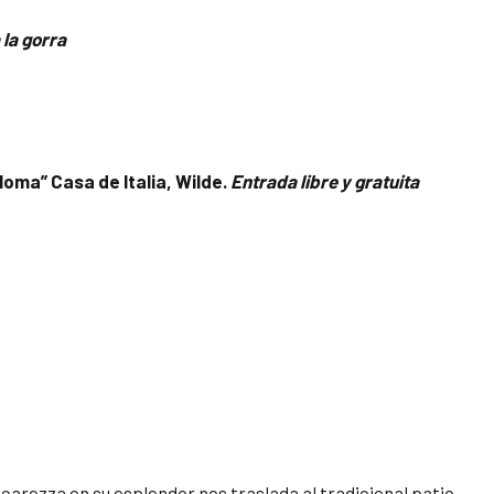
 la gorra
loma” Casa de Italia, Wilde.
Entrada libre y gratuita
ccarezza en su esplendor nos traslada al tradicional patio