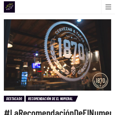
DESTACADO
RECOMENDACIÓN DE EL NUMERAL
#LaRecomendaciónDeElNumera