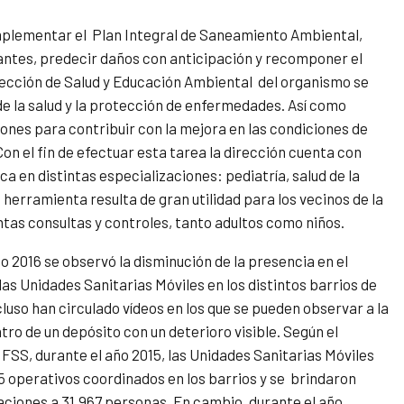
 implementar el Plan Integral de Saneamiento Ambiental,
itantes, predecir daños con anticipación y recomponer el
ección de Salud y Educación Ambiental del organismo se
e la salud y la protección de enfermedades. Así como
ones para contribuir con la mejora en las condiciones de
on el fin de efectuar esta tarea la dirección cuenta con
a en distintas especializaciones: pediatría, salud de la
herramienta resulta de gran utilidad para los vecinos de la
ntas consultas y controles, tanto adultos como niños.
o 2016 se observó la disminución de la presencia en el
 las Unidades Sanitarias Móviles en los distintos barrios de
cluso han circulado vídeos en los que se pueden observar a la
ro de un depósito con un deterioro visible. Según el
a
FSS,
durante el año 2015, las Unidades Sanitarias Móviles
5 operativos coordinados en los barrios y se brindaron
aciones a 31.967 personas. En cambio, durante el año