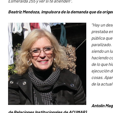
Esmeralda 255 y ver si te atienden”.
Beatriz Mendoza, impulsora de la demanda que da orig
“
Hay un des
prestaba en 
pública que 
paralizado.
siendo un l
haciendo con
de lo que h
ejecución d
cosas. Apar
de la actual
Antolín Mag
de Relaciones Institucionales de ACUMAR)