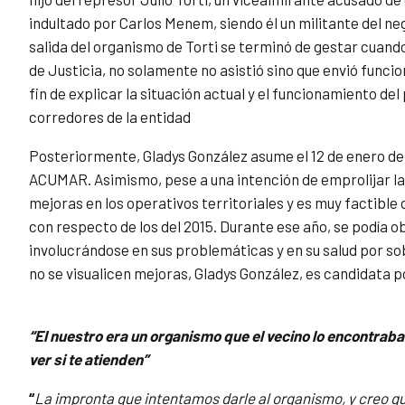
indultado por Carlos Menem, siendo él un militante del n
salida del organismo de Torti se terminó de gestar cuand
de Justicia, no solamente no asistió sino que envió funci
fin de explicar la situación actual y el funcionamiento del
corredores de la entidad
Posteriormente, Gladys González asume el 12 de enero de e
ACUMAR. Asimismo, pese a una intención de emprolijar la
mejoras en los operativos territoriales y es muy factible
con respecto de los del 2015. Durante ese año, se podía 
involucrándose en sus problemáticas y en su salud por sob
no se visualicen mejoras, Gladys González, es candidata 
“El nuestro era un organismo que el vecino lo encontraba 
ver si te atienden”
“
La impronta que intentamos darle al organismo, y creo qu