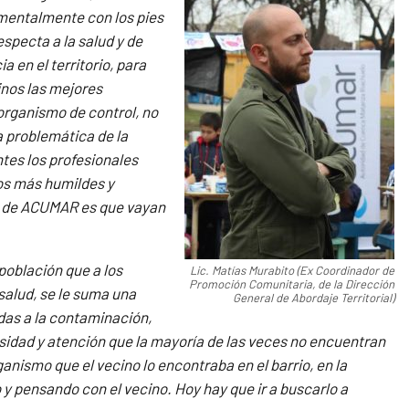
amentalmente con los pies
especta a la salud y de
a en el territorio, para
inos las mejores
organismo de control, no
a problemática de la
ntes los profesionales
ios más humildes y
ta de ACUMAR es que vayan
oblación que a los
Lic. Matías Murabito (Ex Coordinador de
Promoción Comunitaria, de la Dirección
salud, se le suma una
General de Abordaje Territorial)
adas a la contaminación,
idad y atención que la mayoría de las veces no encuentran
ganismo que el vecino lo encontraba en el barrio, en la
 y pensando con el vecino. Hoy hay que ir a buscarlo a