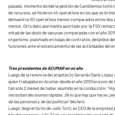
pasado, momento donde la gestión de Cambiemos tomó la
de recursos, se hicieron 44 operativos en los que se brin
demuestra 101 operativos menos comparados estos dos añ
menos. Otro dato alarmante aportado por la FSS remarca
mitad de las dosis de vacunas comparadas con el año 2015
organismo, plasmado en bajas de contratos, despidos del 
funciones ante el estancamiento de las actividades del e
Tres presidentes de ACUMAR en un año
Luego de la renuncia del arquitecto Gerardo Darío López
quien trabajaba en Acumar desde el año 2010 (era uno de l
tan solo 2 meses de haber asumido en la conducción:
“Hoy
necesitan decisiones rápidas. Sé lo que hay que hacer, per
de las personas y de las políticas”
declaró.
Luego, llegó el turno de Julio Torti, ex CEO de la empr
hijo del represor Julio Torti, un vicealmirante acusado d