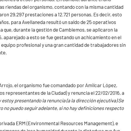
s riendas del organismo, contando con la misma cantidad
daron 29.297 prestaciones a 12.721 personas. Es decir, esto
os, para Avellaneda resultó un saldo de 25 operativos
 que, durante la gestión de Cambiemos, se aplicaron la
, aparejado a esto se fue gestando un achicamiento en el
equipo profesional y una gran cantidad de trabajadores sin
nte.
 Arrojo, el organismo fue comandado por Amilcar López,
os representantes de la Ciudad) y renuncia el 22/02/2016, a
 estoy presentando la renuncia (a la dirección ejecutiva) Se
o no puedo seguir adelante, si no hay definiciones respecto
esa privada ERM (Environmental Resources Management), e
e crímenes de lesa humanidad durante la dictadura que fue