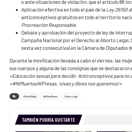
o ante situaciones de violación, que el artículo 86 in
Aplicación efectiva en todo el país de la
Ley 26150 d
anticonceptivos gratuitos en todo el territorio nac
Procreación Responsable
.
Debate y aprobación del proyecto de ley de interrup
Campaña Nacional por el Derecho al Aborto Legal, Se
sexta vez consecutiva) en la Cámara de Diputados d
Durante la movilización llevada a cabo el viernes, las mu
sus cuerpos y alguna de las consignas que se destacaron 
«Educación sexual para decidir. Anticonceptivos para no a
«#NiMuertasNiPresas, ¡vivas y libres nos queremos!»
#GritoGlobal
#NiUnaMenos
Aborto Legal
TAMBIÉN PODRÍA GUSTARTE