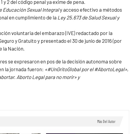
c 1 y 2 del código penal ya exime de pena.
e
Educación Sexual Integral
y acceso efectivo a métodos
ional en cumplimiento de la
Ley 25.673 de Salud Sexual y
ción voluntaria del embarazo (IVE) redactado por la
guro y Gratuito y presentado el 30 de junio de 2016 (por
e la Nación.
jeres se expresaron en pos de la decisión autonoma sobre
en la jornada fueron:
«#UnGritoGlobal por el #AbortoLegal»
,
bortar. Aborto Legal para no morir» y
Más Del Autor