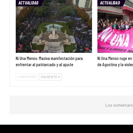
ACTUALIDAD
ACTUALIDAD
Ni Una Menos: Masiva manifestación para
Ni Una Menos ruge en l
enfrentar al patriarcado y al ajuste
de Agostina y la viol
ANTERIOR
SIGUIENTE
Los comentario