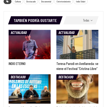
Cultura
Destacado
Documental
Entretenimiento
Indio Solari
TAMBIÉN PODRÍA GUSTARTE
Todas
ACTUALIDAD
ACTUALIDAD
INDIO ETERNO
Teresa Parodi en Avellaneda: se
viene el Festival “Cristina Libre”
DESTACADO
DESTACADO