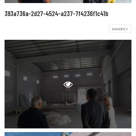
393a736a-2d27-4524-a237-7f4236f1c41b
SIGUIENTE