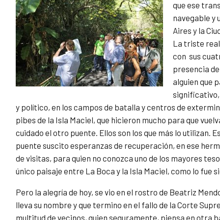
que ese trans
navegable y u
Aires y la Ci
La triste rea
con sus cuat
presencia de
alguien que p
significativo
y político, en los campos de batalla y centros de extermin
pibes de la Isla Maciel, que hicieron mucho para que vue
cuidado el otro puente. Ellos son los que más lo utilizan. 
puente suscito esperanzas de recuperación, en ese hermo
de visitas, para quien no conozca uno de los mayores tesor
único paisaje entre La Boca y la Isla Maciel, como lo fue 
Pero la alegría de hoy, se vio en el rostro de Beatriz Mendo
lleva su nombre y que termino en el fallo de la Corte Sup
multitud de vecinos, quien seguramente, piensa en otra ba