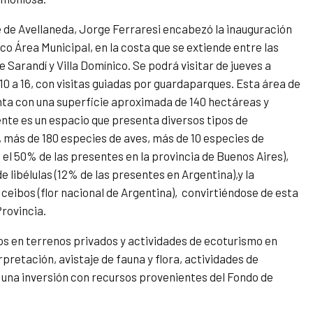
e de Avellaneda, Jorge Ferraresi encabezó la inauguración
 Eco Área Municipal, en la costa que se extiende entre las
e Sarandí y Villa Domínico. Se podrá visitar de jueves a
0 a 16, con visitas guiadas por guardaparques.
Esta área de
ta con una superficie aproximada de 140 hectáreas y
te es un espacio que presenta diversos tipos de
 más de 180 especies de aves, más de 10 especies de
i el 50% de las presentes en la provincia de Buenos Aires),
e libélulas (12% de las presentes en Argentina),y la
ceibos (flor nacional de Argentina), convirtiéndose de esta
Provincia.
s en terrenos privados y actividades de ecoturismo en
retación, avistaje de fauna y flora, actividades de
a una inversión con recursos provenientes del Fondo de