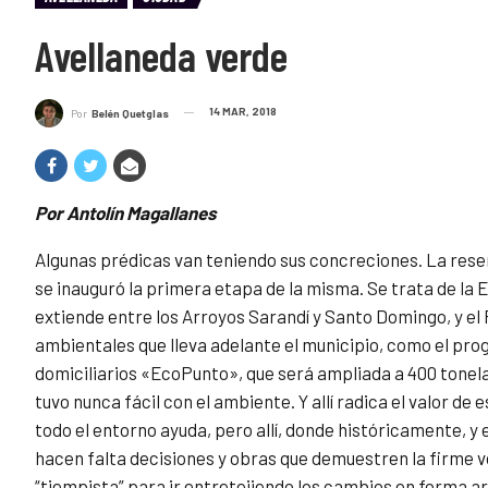
Avellaneda verde
14 MAR, 2018
Por
Belén Quetglas
Por Antolín Magallanes
Algunas prédicas van teniendo sus concreciones. La reser
se inauguró la primera etapa de la misma. Se trata de la 
extiende entre los Arroyos Sarandí y Santo Domingo, y e
ambientales que lleva adelante el municipio, como el prog
domiciliarios «EcoPunto», que será ampliada a 400 tonela
tuvo nunca fácil con el ambiente. Y allí radica el valor de 
todo el entorno ayuda, pero allí, donde históricamente, 
hacen falta decisiones y obras que demuestren la firme v
“tiempista” para ir entretejiendo los cambios en forma a