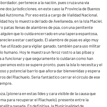
bordador, pertenece a la nación, pues cruza una vía
ne dos jurisdicciones, en este caso la Provincia de Buenos
udad Autónoma. Por eso está a cargo de Vialidad Nacional.
lidad hoy lo muestra del lado de Avellaneda, en la Isla Maciel,
ro patas llenas de alambres de púa, con una penitente
 alguien que lo cuida encerrado en una tapera espantosa,
areciera estar castigado. El alambre de púas es algo muy
, fue utilizado para vigilar ganado, también para uso militar
io humano. Hoy le muestra un feroz rostro a las pibas y
lva a funcionar y que seguramente lo cuidaran como han
Esperamos esto se supere pronto, pues la isla lo necesita y el
so y potencial barrio que añora dar bienvenidas y espera
os del Riachuelo. Sería fantástico cerrar el círculo de ese
siempre.
za, (pionera en estas lides y cara visible de la causa que
rema para recuperar el Riachuelo), presente entre la
tallita ganada. En definitiva,
la Municipalidad de