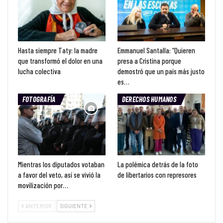
Hasta siempre Taty: la madre
Emmanuel Santalla: “Quieren
que transformó el dolor en una
presa a Cristina porque
lucha colectiva
demostró que un país más justo
es…
FOTOGRAFÍA
DERECHOS HUMANOS
Mientras los diputados votaban
La polémica detrás de la foto
a favor del veto, así se vivió la
de libertarios con represores
movilización por…
ANTERIOR
SIGUIENTE