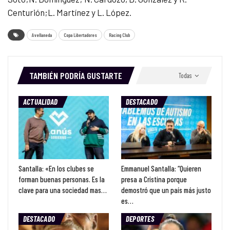
Centurión;L. Martínez y L. López.
Avellaneda
Copa Libertadores
Racing Club
TAMBIÉN PODRÍA GUSTARTE
Todas
ACTUALIDAD
DESTACADO
Santalla: «En los clubes se
Emmanuel Santalla: “Quieren
forman buenas personas. Es la
presa a Cristina porque
clave para una sociedad mas…
demostró que un país más justo
es…
DESTACADO
DEPORTES