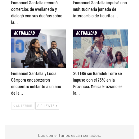
Emmanuel Santalla recorrió
Emmanuel Santalla impulsó una
comercios de Avellaneda y
multitudinaria jornada de
dialogó con sus dueños sobre
intercambio de figuritas…
la…
ACTUALIDAD
ACTUALIDAD
Emmanuel Santalla y Lucía
SUTEBA sin Baradel: Torre se
Cámpora encabezaron
impuso con el 76% en la
encuentro militante a un año
Provincia. Melisa Graziano es
de la…
la…
ANTERIOR
SIGUIENTE
Los comentarios están cerrados.