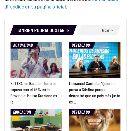
difundido en su página oficial
.
TAMBIÉN PODRÍA GUSTARTE
Todas
ACTUALIDAD
DESTACADO
SUTEBA sin Baradel: Torre se
Emmanuel Santalla: “Quieren
impuso con el 76% en la
presa a Cristina porque
Provincia. Melisa Graziano es
demostró que un país más justo
la…
es…
EDUCACIÓN
DESTACADO