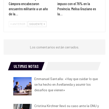
Cámpora encabezaron
impuso con el 76% en la
encuentro militante a un año
Provincia. Melisa Graziano es
de la…
la…
ANTERIOR
SIGUIENTE
Los comentarios están cerrados.
ULTIMAS NOTAS
Emmanuel Santalla: «Hay que cuidar lo que
se ha hecho en Avellaneda y asumir los
desafíos que vienen»
Cristina Kirchner llevó su caso ante la ONU y