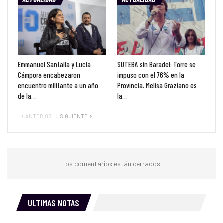
Emmanuel Santalla y Lucía
SUTEBA sin Baradel: Torre se
Cámpora encabezaron
impuso con el 76% en la
encuentro militante a un año
Provincia. Melisa Graziano es
de la…
la…
ANTERIOR
SIGUIENTE
Los comentarios están cerrados.
ULTIMAS NOTAS