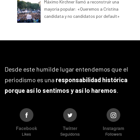
Máximo Kirchner llamó a reconstruir una
mayoría popular: «Queremos a Cristina
candidata y no candidatos por default»
Desde este humilde lugar entendemos que el
periodismo es una
responsabilidad histórica
porque así lo sentimos y así lo haremos
.
Facebook
Twitter
Instagram
Likes
Seguidorxs
Followers