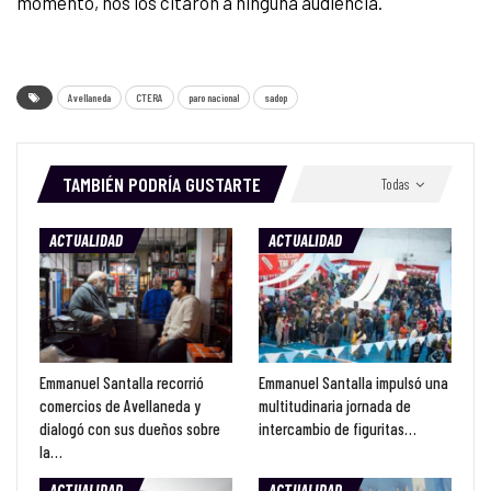
momento, nos los citaron a ninguna audiencia.
Avellaneda
CTERA
paro nacional
sadop
TAMBIÉN PODRÍA GUSTARTE
Todas
ACTUALIDAD
ACTUALIDAD
Emmanuel Santalla recorrió
Emmanuel Santalla impulsó una
comercios de Avellaneda y
multitudinaria jornada de
dialogó con sus dueños sobre
intercambio de figuritas…
la…
ACTUALIDAD
ACTUALIDAD