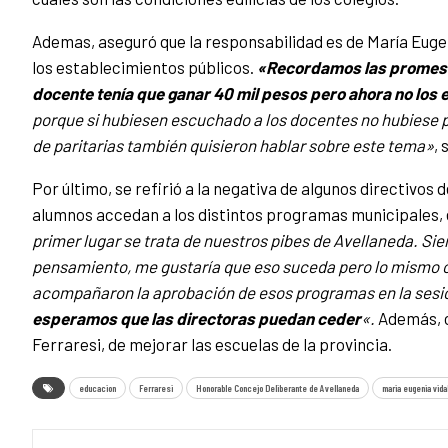
Ademas, aseguró que la responsabilidad es de María Eugen
los establecimientos públicos.
«Recordamos las promesa
docente tenía que ganar 40 mil pesos pero ahora no los
porque si hubiesen escuchado a los docentes no hubiese 
de paritarias también quisieron hablar sobre este tema»
, 
Por último, se refirió a la negativa de algunos directivos 
alumnos accedan a los distintos programas municipales, en
primer lugar se trata de nuestros pibes de Avellaneda. Sie
pensamiento, me gustaría que eso suceda pero lo mismo 
acompañaron la aprobación de esos programas en la sesi
esperamos que las directoras puedan ceder
«.
Además, c
Ferraresi, de mejorar las escuelas de la provincia.
educacion
Ferraresi
Honorable Concejo Deliberante de Avellaneda
maria eugenia vida