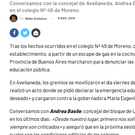
Conversamos con la concejal de Avellaneda, Andrea Bas
en el colegio Nº 49 de Moreno.
6 AGO, 2018
Por
Belén Quetglas
Tras los hechos ocurridos en el colegio Nº 49 de Moreno, c
establecimiento, a partir de un escape de gas en la cocin
Provincia de Buenos Aires marcharon para denunciar las p
educación pública.
En Avellaneda, los gremios se movilizaron el día viernes de
realizó un acto donde se pidió declarar la emergencia ed
deseado» y cargaron contra la gobernadora María Eugenia 
Conversamos con
Andrea Basile
, concejal del bloque de 
en los últimos días:
«Desde nuestro lugar, primero nos sol
siempre son criticados»
y aseguró que en la próxima sesi
cuales son las condiciones edilicias de los colegios.