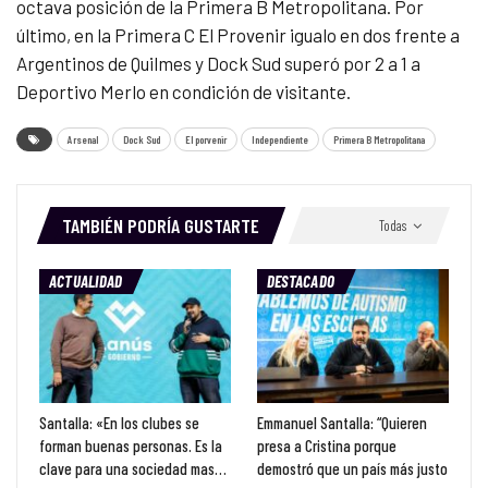
octava posición de la Primera B Metropolitana. Por
último, en la Primera C El Provenir igualo en dos frente a
Argentinos de Quilmes y Dock Sud superó por 2 a 1 a
Deportivo Merlo en condición de visitante.
Arsenal
Dock Sud
El porvenir
Independiente
Primera B Metropolitana
TAMBIÉN PODRÍA GUSTARTE
Todas
ACTUALIDAD
DESTACADO
Santalla: «En los clubes se
Emmanuel Santalla: “Quieren
forman buenas personas. Es la
presa a Cristina porque
clave para una sociedad mas…
demostró que un país más justo