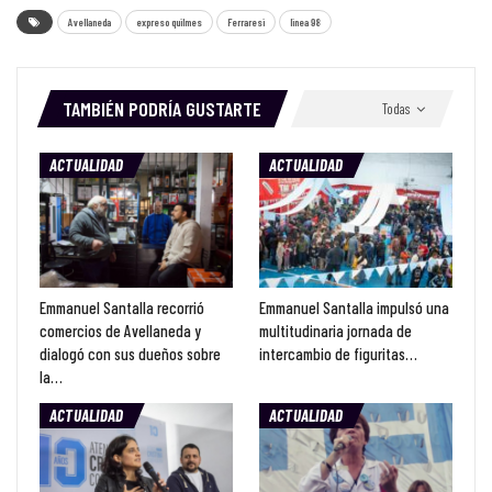
Avellaneda
expreso quilmes
Ferraresi
linea 98
TAMBIÉN PODRÍA GUSTARTE
Todas
ACTUALIDAD
ACTUALIDAD
Emmanuel Santalla recorrió
Emmanuel Santalla impulsó una
comercios de Avellaneda y
multitudinaria jornada de
dialogó con sus dueños sobre
intercambio de figuritas…
la…
ACTUALIDAD
ACTUALIDAD