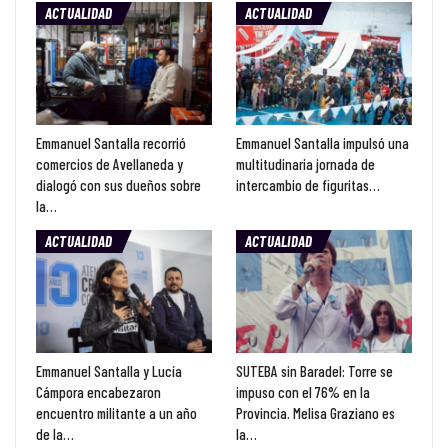
ACTUALIDAD
ACTUALIDAD
Emmanuel Santalla recorrió
Emmanuel Santalla impulsó una
comercios de Avellaneda y
multitudinaria jornada de
dialogó con sus dueños sobre
intercambio de figuritas…
la…
ACTUALIDAD
ACTUALIDAD
Emmanuel Santalla y Lucía
SUTEBA sin Baradel: Torre se
Cámpora encabezaron
impuso con el 76% en la
encuentro militante a un año
Provincia. Melisa Graziano es
de la…
la…