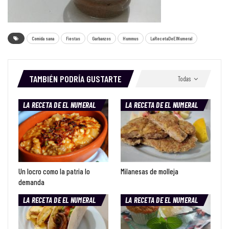
Comida sana
Fiestas
Garbanzos
Hummus
LaRecetaDeElNumeral
TAMBIÉN PODRÍA GUSTARTE
Todas
LA RECETA DE EL NUMERAL
LA RECETA DE EL NUMERAL
Un locro como la patria lo
Milanesas de molleja
demanda
LA RECETA DE EL NUMERAL
LA RECETA DE EL NUMERAL