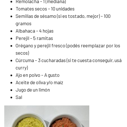
Remolacha – 1 (mediana)
Tomates secos – 10 unidades
Semillas de sésamo (si es tostado, mejor) – 100
gramos
Albahaca – 4 hojas
Perejil – 5 ramitas
Orégano y perejil fresco (podés reemplazar por los
secos)
Cúrcuma – 3 cucharadas (si te cuesta conseguir, usá
curry)
Ajo en polvo – A gusto
Aceite de oliva y/o maíz
Jugo de un limón
Sal